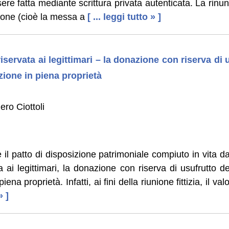
ere fatta mediante scrittura privata autenticata. La rinun
ione (cioè la messa a
[ ... leggi tutto » ]
iservata ai legittimari – la donazione con riserva di
ione in piena proprietà
ro Ciottoli
se il patto di disposizione patrimoniale compiuto in vita d
a ai legittimari, la donazione con riserva di usufrutto 
na proprietà. Infatti, ai fini della riunione fittizia, il val
» ]