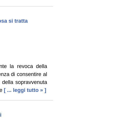
sa si tratta
dante la revoca della
enza di consentire al
te della sopravvenuta
e
[ ... leggi tutto » ]
i