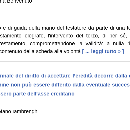
rla Benvenuto
o e di guida della mano del testatore da parte di una t
tamento olografo, l'intervento del terzo, di per sé, 
l testamento, compromettendone la validità: a nulla ri
contenuto della scheda alla volontà
[ ... leggi tutto » ]
nale del diritto di accettare l’eredità decorre dalla 
mine non può essere differito dalla eventuale succes
sero parte dell’asse ereditario
efano Iambrenghi