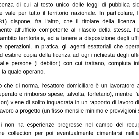
cenza di cui al testo unico delle leggi di pubblica s
e vale per tutto il territorio nazionale. In particolare,
1) dispone, fra l’altro, che il titolare della licenz
te all’ufficio competente al rilascio della stessa, l’
 ambito territoriale, ed a tenere a disposizione degli uffi
le operazioni. In pratica, gli agenti esattoriali che oper
d esibire copia della licenza ad ogni richiesta degli uffi
alle persone (i debitori) con cui trattano, compiuta i
r la quale operano.
o che di norma, l’esattore domiciliare è un lavoratore 
uperato e rimborso spese, talvolta, forfetario), mentre l’at
tion) viene di solito inquadrata in un rapporto di lavoro
 lavoro a progetto (un fisso mensile minimo e provvigioni 
hi non ha esperienze pregresse nel campo del recupe
e collection per poi eventualmente cimentarsi nell’at