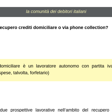
la comunità dei debitori italiani
ecupero crediti domiciliare o via phone collection?
domiciliare è un lavoratore autonomo con partita iva
ese, talvolta, forfetario)
e prospettive lavorative nell’ambito del recupero cre