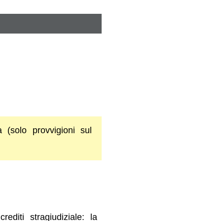
 (solo provvigioni sul
diti stragiudiziale: la