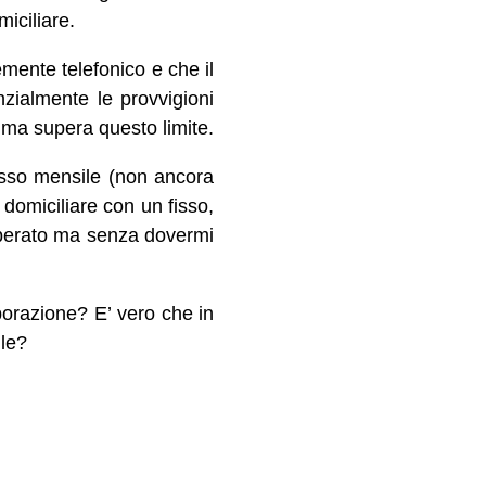
iciliare.
mente telefonico e che il
zialmente le provvigioni
omma supera questo limite.
fisso mensile (non ancora
 domiciliare con un fisso,
uperato ma senza dovermi
borazione? E’ vero che in
ile?