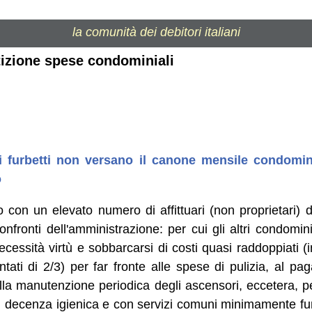
la comunità dei debitori italiani
rtizione spese condominiali
furbetti non versano il canone mensile condomini
o
 con un elevato numero di affittuari (non proprietari) 
nfronti dell'amministrazione: per cui gli altri condomini 
cessità virtù e sobbarcarsi di costi quasi raddoppiati (
ati di 2/3) per far fronte alle spese di pulizia, al pa
 alla manutenzione periodica degli ascensori, eccetera, 
di decenza igienica e con servizi comuni minimamente fu