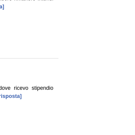
a]
ve ricevo stipendio
risposta]