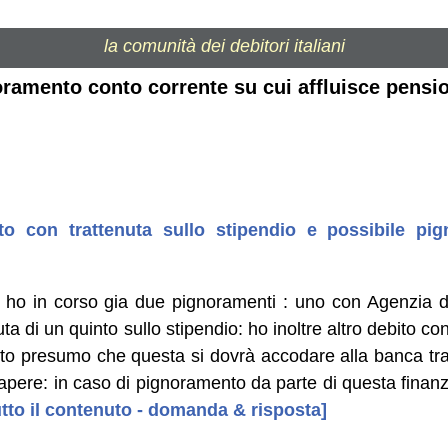
la comunità dei debitori italiani
oramento conto corrente su cui affluisce pensi
o con trattenuta sullo stipendio e possibile pi
ho in corso gia due pignoramenti : uno con Agenzia de
a di un quinto sullo stipendio: ho inoltre altro debito co
to presumo che questa si dovrà accodare alla banca tratt
sapere: in caso di pignoramento da parte di questa finan
tutto il contenuto - domanda & risposta]