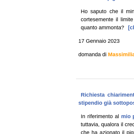
Ho saputo che il min
cortesemente il limit
quanto ammonta?
[c
17 Gennaio 2023
domanda di
Massimili
Richiesta chiarimen
stipendio già sottopos
In riferimento al
mio 
tuttavia, qualora il c
che ha azionato il pi