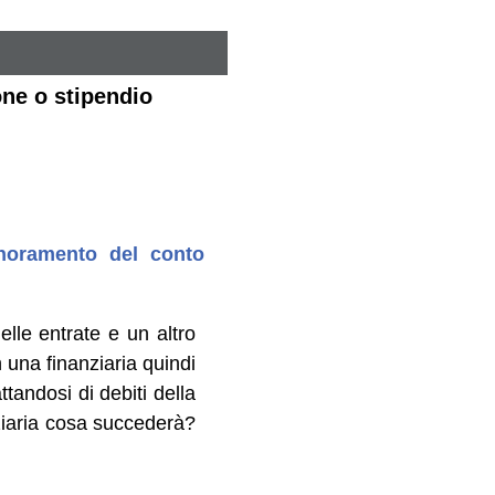
one o stipendio
gnoramento del conto
lle entrate e un altro
n una finanziaria quindi
andosi di debiti della
ziaria cosa succederà?