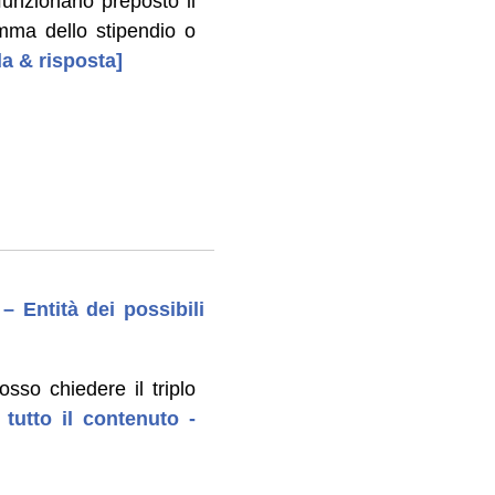
unzionario preposto il
omma dello stipendio o
da & risposta]
 Entità dei possibili
sso chiedere il triplo
 tutto il contenuto -