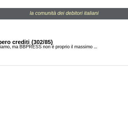
la comunità dei debitori italiani
ero crediti (302/85)
usiamo, ma BBPRESS non è proprio il massimo ...