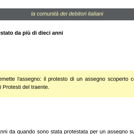
la comunità dei debitori italiani
tato da più di dieci anni
 emette l'assegno: il protesto di un assegno scoperto co
 Protesti del traente.
anni da quando sono stata protestata per un assegno sup