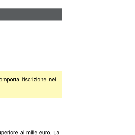
mporta l'iscrizione nel
eriore ai mille euro. La