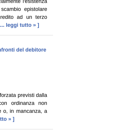
zialmente l'esistenza
 scambio epistolare
credito ad un terzo
 ... leggi tutto » ]
fronti del debitore
orzata previsti dalla
 con ordinanza non
ie o, in mancanza, a
utto » ]