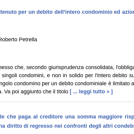
ttenuto per un debito dell’intero condominio ed azion
oberto Petrella
messo che, secondo giurisprudenza consolidata, l'obbli
singoli condomini, e non in solido per l'intero debito su
ingolo condomino per un debito condominiale è limitato a
à. Va poi aggiunto che il titolo
[ ... leggi tutto » ]
ale che paga al creditore una somma maggiore risp
ha diritto di regresso nei confronti degli altri conde