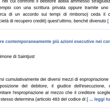
, nei cui confronti il debitore abbia ammesso stragiudi
empio con una scrittura privata oppure tramite uno
icerca di un accordo sui tempi di rimborso) ceda il 
ietà di recupero crediti) quest’ultimo, benché divenuto
[
iare contemporaneamente più azioni esecutive nei con
imone di Saintjust
ersi cumulativamente dei diversi mezzi di espropriazione f
osizione del debitore, il giudice dell'esecuzione,
mitare l'espropriazione al mezzo che il creditore scegl
e stesso determina (articolo 483 del codice di
[ ... leggi t