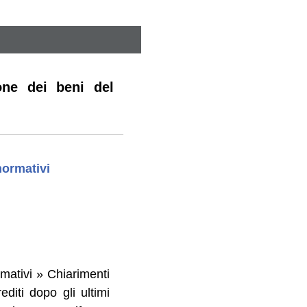
one dei beni del
normativi
rmativi » Chiarimenti
iti dopo gli ultimi