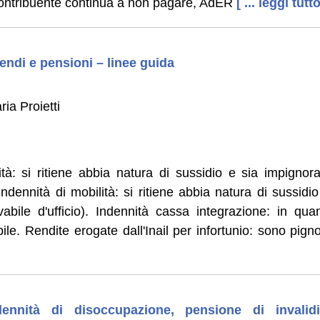
il contribuente continua a non pagare, AdER
[ ... leggi tutto
endi e pensioni – linee guida
ia Proietti
tà: si ritiene abbia natura di sussidio e sia impignora
. Indennità di mobilità: si ritiene abbia natura di sussid
evabile d'ufficio). Indennità cassa integrazione: in qua
ile. Rendite erogate dall'Inail per infortunio: sono pigno
ndennità di disoccupazione, pensione di invalid