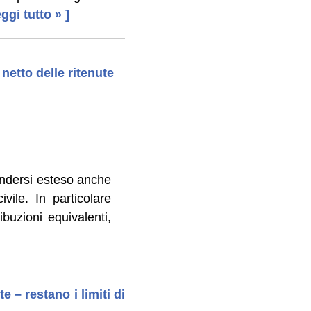
leggi tutto » ]
netto delle ritenute
endersi esteso anche
vile. In particolare
ibuzioni equivalenti,
e – restano i limiti di