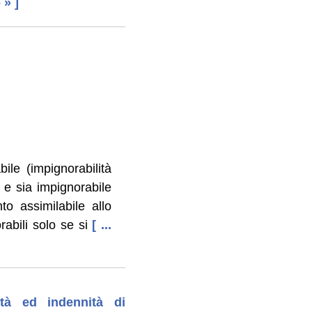
 » ]
bile (impignorabilità
io e sia impignorabile
nto assimilabile allo
rabili solo se si
[ ...
ità ed indennità di