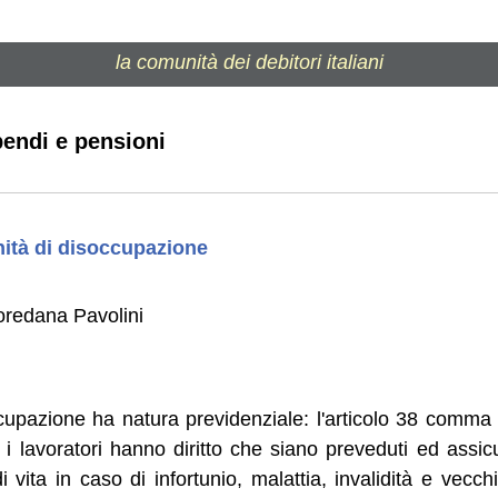
la comunità dei debitori italiani
pendi e pensioni
ità di disoccupazione
oredana Pavolini
ccupazione ha natura previdenziale: l'articolo 38 comma 
e i lavoratori hanno diritto che siano preveduti ed assi
i vita in caso di infortunio, malattia, invalidità e vecc