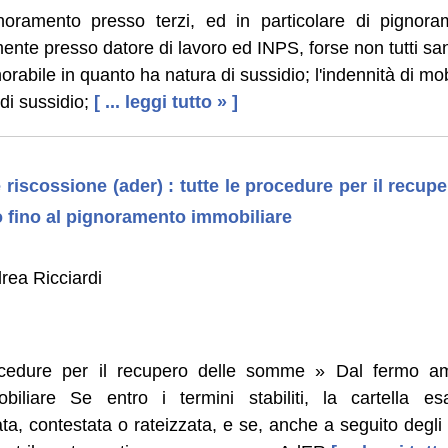
noramento presso terzi, ed in particolare di pignora
mente presso datore di lavoro ed INPS, forse non tutti s
norabile in quanto ha natura di sussidio; l'indennità di mo
di sussidio;
[ ... leggi tutto » ]
 riscossione (ader) : tutte le procedure per il recu
 fino al pignoramento immobiliare
rea Ricciardi
cedure per il recupero delle somme » Dal fermo amm
iliare Se entro i termini stabiliti, la cartella es
a, contestata o rateizzata, e se, anche a seguito degli 