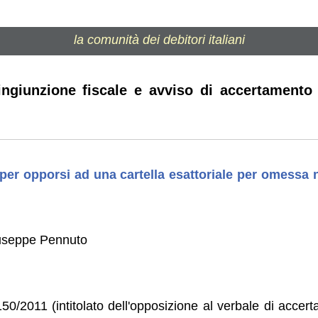
la comunità dei debitori italiani
e ingiunzione fiscale e avviso di accertamento
per opporsi ad una cartella esattoriale per omessa n
useppe Pennuto
150/2011 (intitolato dell'opposizione al verbale di accer