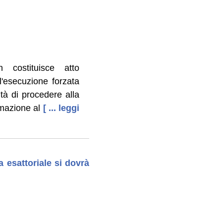
n costituisce atto
l'esecuzione forzata
tà di procedere alla
imazione al
[ ... leggi
 esattoriale si dovrà