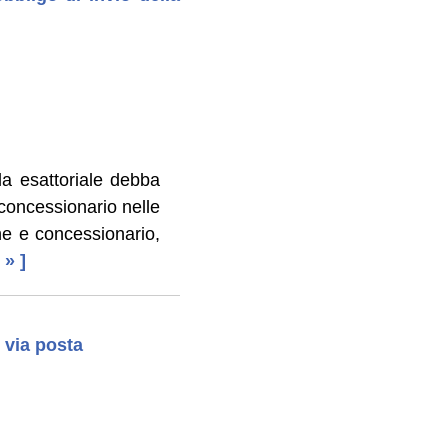
la esattoriale debba
al concessionario nelle
ne e concessionario,
 » ]
o via posta