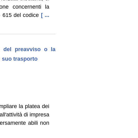
ione concernenti la
lo 615 del codice
[ ...
o del preavviso o la
l suo trasporto
mpliare la platea dei
ll'attività di impresa
iversamente abili non