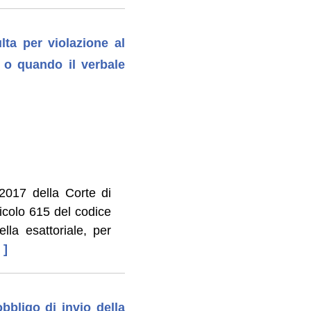
lta per violazione al
o o quando il verbale
2017 della Corte di
ticolo 615 del codice
lla esattoriale, per
 ]
bbligo di invio della