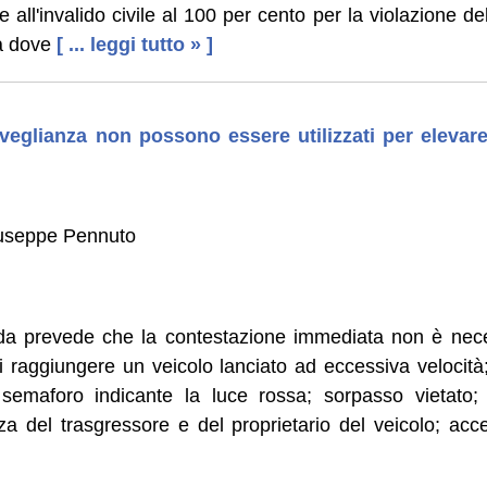
te all'invalido civile al 100 per cento per la violazione d
a dove
[ ... leggi tutto » ]
rveglianza non possono essere utilizzati per elevare
iuseppe Pennuto
rada prevede che la contestazione immediata non è nece
di raggiungere un veicolo lanciato ad eccessiva velocit
 semaforo indicante la luce rossa; sorpasso vietato;
za del trasgressore e del proprietario del veicolo; acc