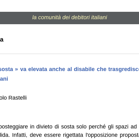
la comunità dei debitori italiani
ta
 sosta » va elevata anche al disabile che trasgredisc
ani
lo Rastelli
posteggiare in divieto di sosta solo perché gli spazi a
ida. Infatti, deve essere rigettata l'opposizione propos