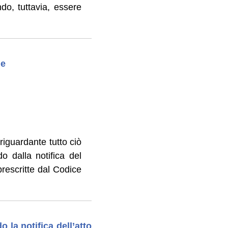
do, tuttavia, essere
le
riguardante tutto ciò
o dalla notifica del
 prescritte dal Codice
 la notifica dell’atto