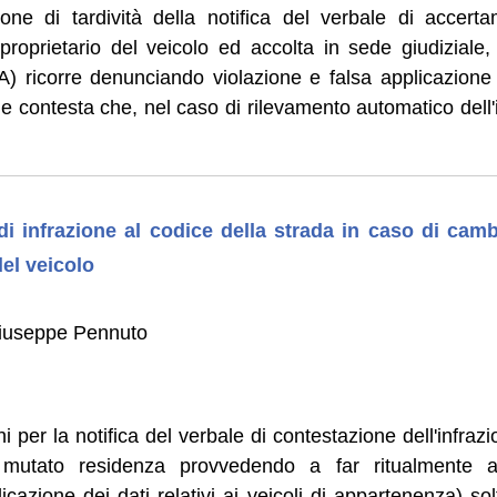
ione di tardività della notifica del verbale di accert
proprietario del veicolo ed accolta in sede giudiziale
) ricorre denunciando violazione e falsa applicazione d
 e contesta che, nel caso di rilevamento automatico dell'
 di infrazione al codice della strada in caso di camb
del veicolo
iuseppe Pennuto
ni per la notifica del verbale di contestazione dell'infrazi
a mutato residenza provvedendo a far ritualmente an
icazione dei dati relativi ai veicoli di appartenenza) sol