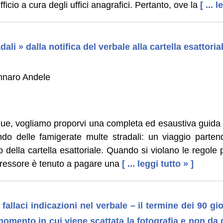
ficio a cura degli uffici anagrafici. Pertanto, ove la
[ ... 
dali » dalla notifica del verbale alla cartella esattoria
nnaro Andele
gue, vogliamo proporvi una completa ed esaustiva guida 
do delle famigerate multe stradali: un viaggio partend
vo della cartella esattoriale. Quando si violano le regole
sgressore è tenuto a pagare una
[ ... leggi tutto » ]
allaci indicazioni nel verbale – il termine dei 90 gio
momento in cui viene scattata la fotografia e non da 