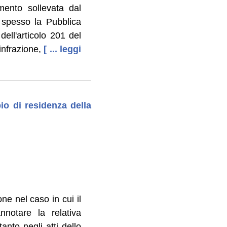
amento sollevata dal
, spesso la Pubblica
ell'articolo 201 del
infrazione,
[ ... leggi
io di residenza della
one nel caso in cui il
notare la relativa
tanto negli atti dello