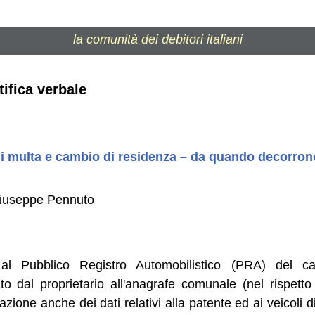
la comunità dei debitori italiani
tifica verbale
di multa e cambio di residenza – da quando decorrono
Giuseppe Pennuto
al Pubblico Registro Automobilistico (PRA) del c
ato dal proprietario all'anagrafe comunale (nel rispett
cazione anche dei dati relativi alla patente ed ai veicoli 