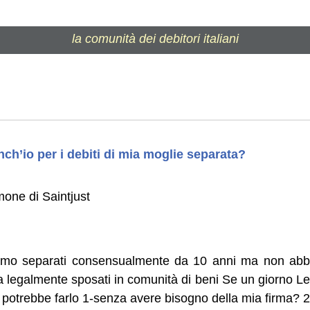
la comunità dei debitori italiani
i
ch’io per i debiti di mia moglie separata?
mone di Saintjust
amo separati consensualmente da 10 anni ma non abb
 legalmente sposati in comunità di beni Se un giorno Le
 potrebbe farlo 1-senza avere bisogno della mia firma? 