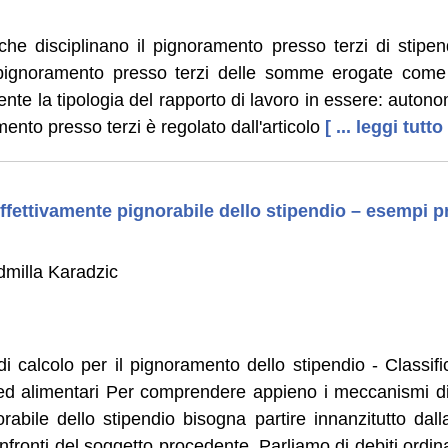
che disciplinano il pignoramento presso terzi di stipen
 pignoramento presso terzi delle somme erogate come c
ente la tipologia del rapporto di lavoro in essere: auton
ento presso terzi è regolato dall'articolo
[ ... leggi tutto
ffettivamente pignorabile dello stipendio – esempi pr
dmilla Karadzic
 calcolo per il pignoramento dello stipendio - Classific
li ed alimentari Per comprendere appieno i meccanismi di
rabile dello stipendio bisogna partire innanzitutto dall
onfronti del soggetto procedente. Parliamo di debiti ordi