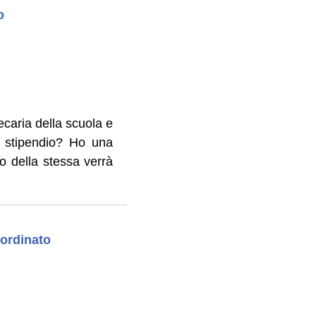
o
ecaria della scuola e
o stipendio? Ho una
to della stessa verrà
bordinato