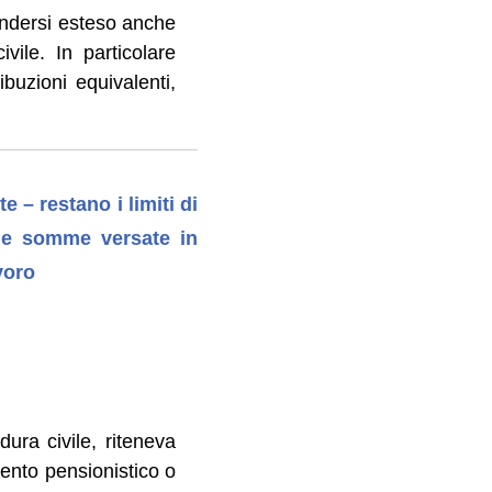
endersi esteso anche
vile. In particolare
ibuzioni equivalenti,
e – restano i limiti di
» le somme versate in
voro
dura civile, riteneva
mento pensionistico o