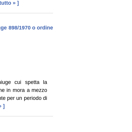
 tutto » ]
gge 898/1970 o ordine
iuge cui spetta la
one in mora a mezzo
te per un periodo di
» ]