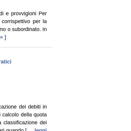
di e provvigioni Per
orrispettivo per la
omo o subordinato. In
 » ]
atici
azione dei debiti in
 calcolo della quota
a classificazione dei
nari quando
[ ... leggi