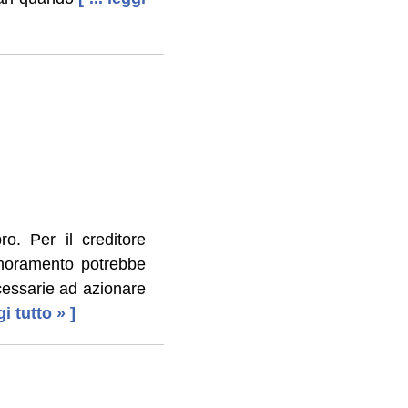
o. Per il creditore
ignoramento potrebbe
ecessarie ad azionare
ggi tutto » ]