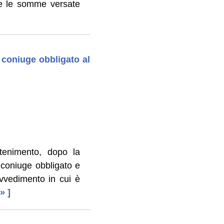
le le somme versate
 coniuge obbligato al
ntenimento, dopo la
coniuge obbligato e
ovvedimento in cui è
 » ]