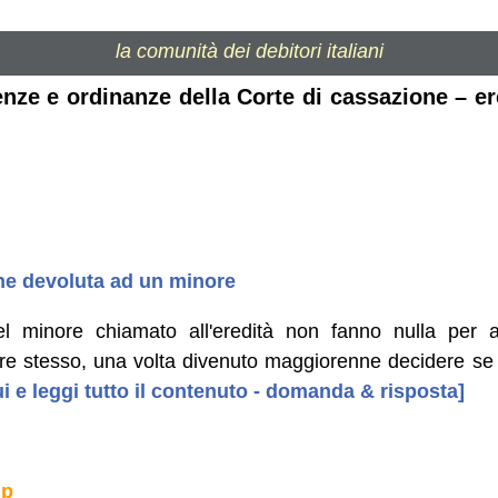
la comunità dei debitori italiani
enze e ordinanze della Corte di cassazione – er
ne devoluta ad un minore
del minore chiamato all'eredità non fanno nulla per a
nore stesso, una volta divenuto maggiorenne decidere se
i e leggi tutto il contenuto - domanda & risposta]
 p