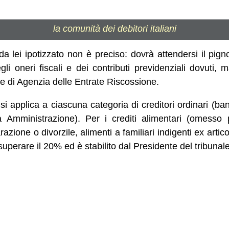
la comunità dei debitori italiani
da lei ipotizzato non è preciso: dovrà attendersi il pi
li oneri fiscali e dei contributi previdenziali dovuti,
re di Agenzia delle Entrate Riscossione.
% si applica a ciascuna categoria di creditori ordinari (ban
ica Amministrazione). Per i crediti alimentari (omess
ione o divorzile, alimenti a familiari indigenti ex artico
ò superare il 20% ed è stabilito dal Presidente del tribunale