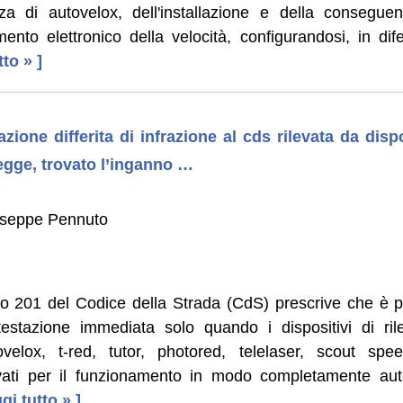
za di autovelox, dell'installazione e della conseguen
mento elettronico della velocità, configurandosi, in difett
tto » ]
azione differita di infrazione al cds rilevata da disp
legge, trovato l’inganno …
iuseppe Pennuto
olo 201 del Codice della Strada (CdS) prescrive che è p
testazione immediata solo quando i dispositivi di ril
tovelox, t-red, tutor, photored, telelaser, scout spe
vati per il funzionamento in modo completamente aut
eggi tutto » ]