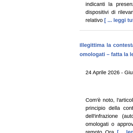
indicanti la presen
dispositivi di rileva
relativo
[ ... leggi tu
Illegittima la contest
omologati – fatta la 
24 Aprile 2026 - G
Com'è noto, l'artic
principio della con
dell'infrazione (au
omologati o appro
remoto. Ora,
[ ... l