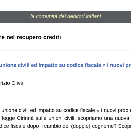
la comunità dei debitori italiani
re nel recupero crediti
ione civili ed impatto su codice fiscale » i nuovi pr
izio Oliva
ione civili ed impatto su codice fiscale » I nuovi prob
a legge Cirinnà sulle unioni civili, scopriamo una nuova
odice fiscale dopo il cambio del (doppio) cognome? Scop