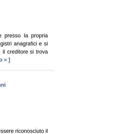
e presso la propria
stri anagrafici e si
l creditore si trova
o » ]
nni
ssere riconosciuto il