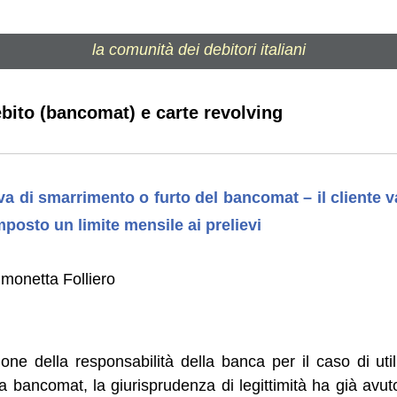
la comunità dei debitori italiani
debito (bancomat) e carte revolving
a di smarrimento o furto del bancomat – il cliente 
posto un limite mensile ai prelievi
monetta Folliero
zione della responsabilità della banca per il caso di util
rta bancomat, la giurisprudenza di legittimità ha già av