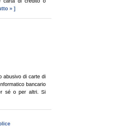
 carta di credito o
utto » ]
zo abusivo di carte di
informatico bancario
er sé o per altri. Si
plice