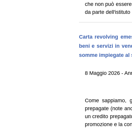
che non può essere o
da parte dell'istitut
Carta revolving emes
beni e servizi in vend
somme impiegate al s
8 Maggio 2026 - An
Come sappiamo, gli
prepagate (note anch
un credito prepagato
promozione e la co