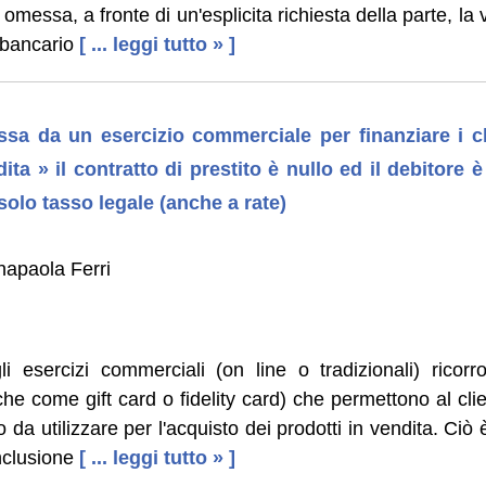
messa, a fronte di un'esplicita richiesta della parte, la v
o bancario
[ ... leggi tutto » ]
sa da un esercizio commerciale per finanziare i cli
ita » il contratto di prestito è nullo ed il debitore è
olo tasso legale (anche a rate)
napaola Ferri
 esercizi commerciali (on line o tradizionali) ricor
e come gift card o fidelity card) che permettono al clien
 da utilizzare per l'acquisto dei prodotti in vendita. Ciò 
nclusione
[ ... leggi tutto » ]