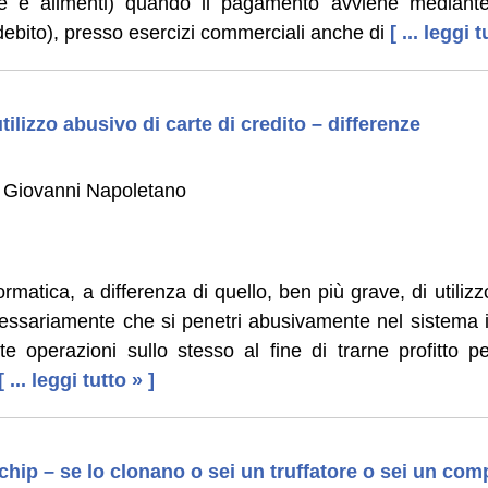
e e alimenti) quando il pagamento avviene mediante
debito), presso esercizi commerciali anche di
[ ... leggi t
tilizzo abusivo di carte di credito – differenze
 Giovanni Napoletano
nformatica, a differenza di quello, ben più grave, di utiliz
cessariamente che si penetri abusivamente nel sistema 
cite operazioni sullo stesso al fine di trarne profitto p
[ ... leggi tutto » ]
ip – se lo clonano o sei un truffatore o sei un com