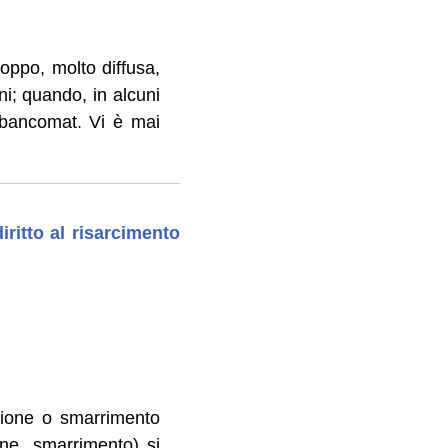
roppo, molto diffusa,
ni; quando, in alcuni
 o bancomat. Vi è mai
ritto al risarcimento
zione o smarrimento
one, smarrimento) si