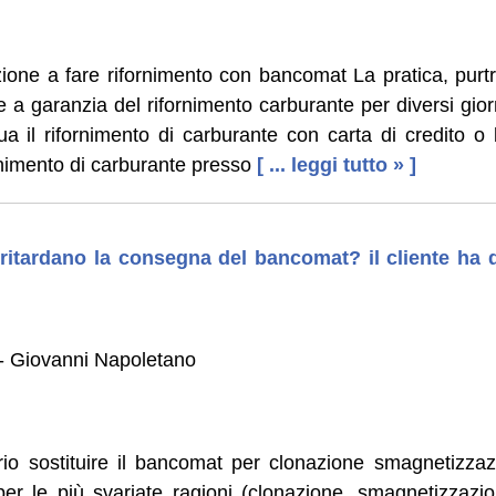
zione a fare rifornimento con bancomat La pratica, purt
a garanzia del rifornimento carburante per diversi gior
ettua il rifornimento di carburante con carta di credito
ornimento di carburante presso
[ ... leggi tutto » ]
ritardano la consegna del bancomat? il cliente ha di
- Giovanni Napoletano
o sostituire il bancomat per clonazione smagnetizza
er le più svariate ragioni (clonazione, smagnetizzazi