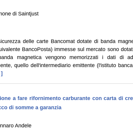
mone di Saintjust
i sicurezza delle carte Bancomat dotate di banda magne
valente BancoPosta) immesse sul mercato sono dotat
banda magnetica vengono memorizzati i dati di add
cliente, quello dell'intermediario emittente (l'istituto banc
 ]
zione a fare rifornimento carburante con carta di cr
occo di somme a garanzia
ennaro Andele