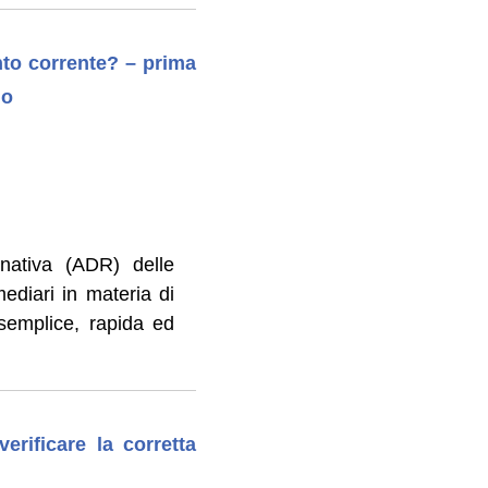
nto corrente? – prima
lo
rnativa (ADR) delle
mediari in materia di
 semplice, rapida ed
rificare la corretta