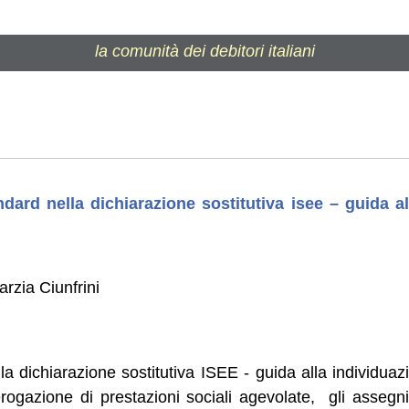
la comunità dei debitori italiani
ndard nella dichiarazione sostitutiva isee – guida al
rzia Ciunfrini
la dichiarazione sostitutiva ISEE - guida alla individu
'erogazione di prestazioni sociali agevolate, gli assegni