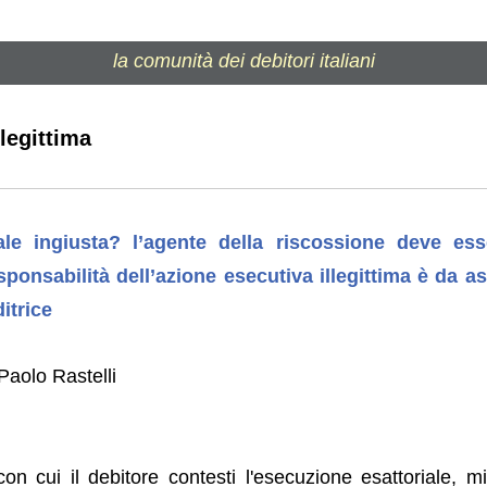
la comunità dei debitori italiani
llegittima
ale ingiusta? l’agente della riscossione deve es
esponsabilità dell’azione esecutiva illegittima è da as
itrice
Paolo Rastelli
con cui il debitore contesti l'esecuzione esattoriale, m