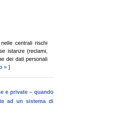
lle centrali rischi
ose istanze (reclami,
ne dei dati personali
o » ]
he e private – quando
nte ad un sistema di