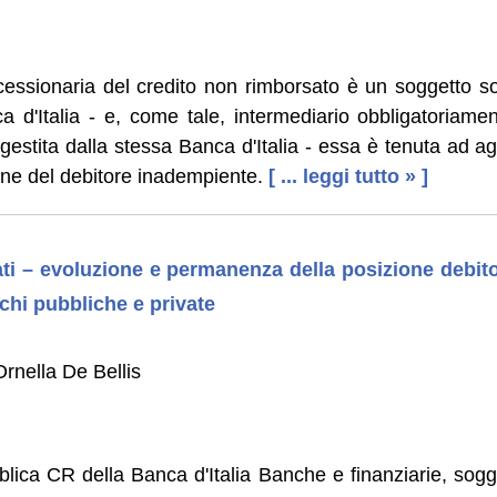
cessionaria del credito non rimborsato è un soggetto so
a d'Italia - e, come tale, intermediario obbligatoriamen
estita dalla stessa Banca d'Italia - essa è tenuta ad a
one del debitore inadempiente.
[ ... leggi tutto » ]
ati – evoluzione e permanenza della posizione debito
schi pubbliche e private
rnella De Bellis
lica CR della Banca d'Italia Banche e finanziarie, sogge