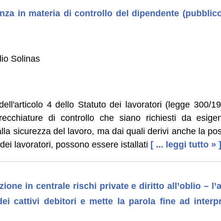
za in materia di controllo del dipendente (pubblico
lio Solinas
ll'articolo 4 dello Statuto dei lavoratori (legge 300/1
recchiature di controllo che siano richiesti da esige
la sicurezza del lavoro, ma dai quali derivi anche la poss
à dei lavoratori, possono essere istallati
[ ... leggi tutto » 
one in centrale rischi private e diritto all’oblio – l’
ei cattivi debitori e mette la parola fine ad interpr