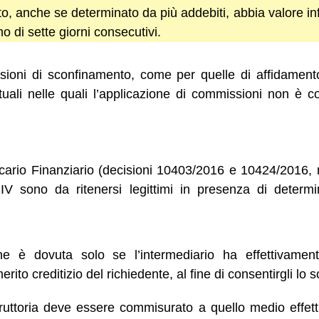
, anche se determinato da più addebiti, abbia valore inf
 di sette giorni consecutivi.
oni di sconfinamento, come per quelle di affidamento,
tuali nelle quali l’applicazione di commissioni non è c
cario Finanziario (decisioni 10403/2016 e 10424/2016,
CIV sono da ritenersi legittimi in presenza di determi
e è dovuta solo se l’intermediario ha effettivamente
merito creditizio del richiedente, al fine di consentirgli lo
istruttoria deve essere commisurato a quello medio effe