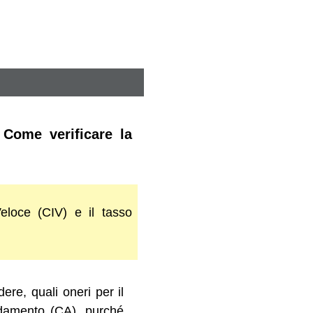
 Come verificare la
Veloce (CIV) e il tasso
ere, quali oneri per il
idamento (CA), purché