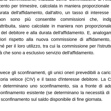
 cento per trimestre, calcolata in maniera proporzional
urata dell'affidamento, dall'altro, un tasso di interess
, non sono più consentite commissioni che, indi
ttribuita, siano calcolate in maniera non proporzional
 del debitore e alla durata dell'affidamento. E, analo
teriori rispetto alla nuova commissione di affidamen
né per il loro utilizzo, tra cui la commissione per l'istrut
ità che sono a esclusivo servizio dell'affidamento.
vece gli sconfinamenti, gli unici oneri prevedibili a cari
toria veloce (CIV) e il tasso d'interesse debitore. La C
he determinano uno sconfinamento, sia a fronte di ad
onfinamento esistente (se determinano la necessità di u
sconfinamento sul saldo disponibile di fine giornata.