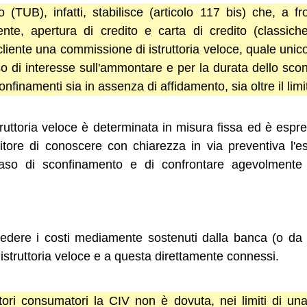
 (TUB), infatti, stabilisce (articolo 117 bis) che, a fr
rente, apertura di credito e carta di credito (classic
liente una commissione di istruttoria veloce, quale unico
sso di interesse sull'ammontare e per la durata dello sc
nfinamenti sia in assenza di affidamento, sia oltre il limi
ruttoria veloce è determinata in misura fissa ed è espre
itore di conoscere con chiarezza in via preventiva l'
 caso di sconfinamento e di confrontare agevolmente l
ere i costi mediamente sostenuti dalla banca (o da ch
’istruttoria veloce e a questa direttamente connessi.
tori consumatori la CIV non è dovuta, nei limiti di una