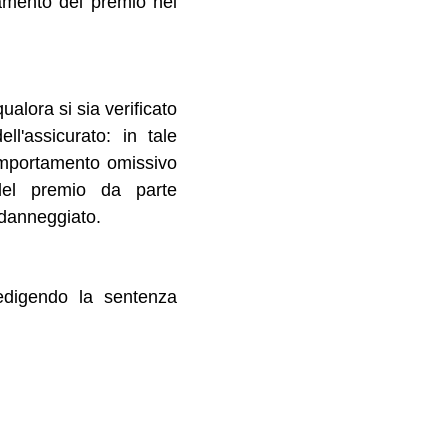
agamento del premio nei
ualora si sia verificato
l'assicurato: in tale
comportamento omissivo
del premio da parte
 danneggiato.
redigendo la sentenza