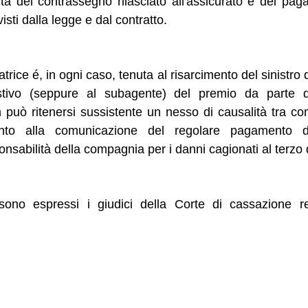
cità del contrassegno rilasciato all'assicurato e del p
isti dalla legge e dal contratto.
ice é, in ogni caso, tenuta al risarcimento del sinistro q
ivo (seppure al subagente) del premio da parte del
on può ritenersi sussistente un nesso di causalità tra 
nto alla comunicazione del regolare pagamento 
ponsabilità della compagnia per i danni cagionati al terzo
 sono espressi i giudici della Corte di cassazione 