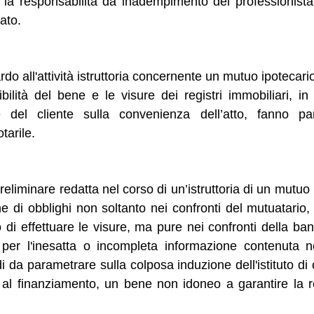
 la responsabilità da inadempimento del professionista n
gato.
o all'attività istruttoria concernente un mutuo ipotecario
ibilità del bene e le visure dei registri immobiliari, in
e del cliente sulla convenienza dell’atto, fanno par
tarile.
preliminare redatta nel corso di un’istruttoria di un mutuo
e di obblighi non soltanto nei confronti del mutuatario,
o di effettuare le visure, ma pure nei confronti della b
per l'inesatta o incompleta informazione contenuta nel
i da parametrare sulla colposa induzione dell'istituto di 
 al finanziamento, un bene non idoneo a garantire la re