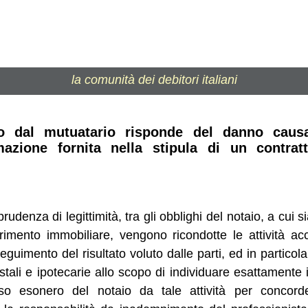
la comunità dei debitori italiani
ato dal mutuatario risponde del danno caus
mazione fornita nella stipula di un contrat
udenza di legittimità, tra gli obblighi del notaio, a cui si
erimento immobiliare, vengono ricondotte le attività a
eguimento del risultato voluto dalle parti, ed in particol
stali e ipotecarie allo scopo di individuare esattamente i
sso esonero del notaio da tale attività per concorde