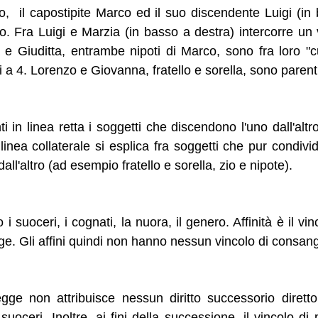
alto, il capostipite Marco ed il suo discendente Luigi (in
o. Fra Luigi e Marzia (in basso a destra) intercorre un 
 e Giuditta, entrambe nipoti di Marco, sono fra loro "
i a 4. Lorenzo e Giovanna, fratello e sorella, sono paren
ti in linea retta i soggetti che discendono l'uno dall'al
n linea collaterale si esplica fra soggetti che pur condivi
ll'altro (ad esempio fratello e sorella, zio e nipote).
ro i suoceri, i cognati, la nuora, il genero. Affinità è il v
uge. Gli affini quindi non hanno nessun vincolo di consang
ge non attribuisce nessun diritto successorio diret
uoceri. Inoltre, ai fini della successione, il vincolo di p