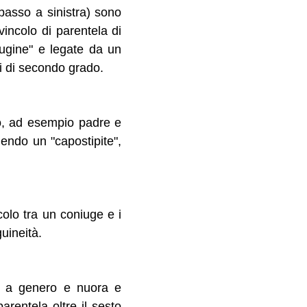
 basso a sinistra) sono
vincolo di parentela di
cugine" e legate da un
ti di secondo grado.
tro, ad esempio padre e
dendo un "capostipite",
incolo tra un coniuge e i
uineità.
to a genero e nuora e
arentela oltre il sesto