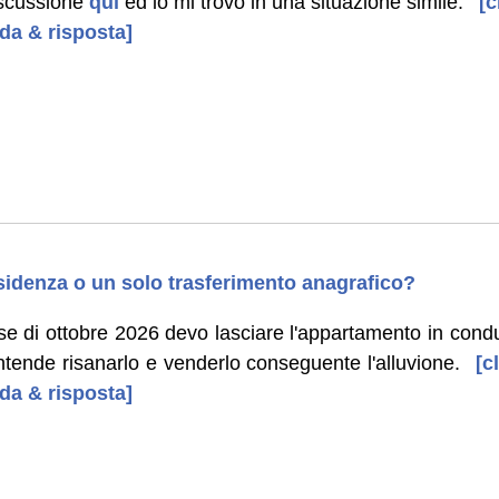
iscussione
qui
ed io mi trovo in una situazione simile.
[c
da & risposta]
idenza o un solo trasferimento anagrafico?
se di ottobre 2026 devo lasciare l'appartamento in cond
 intende risanarlo e venderlo conseguente l'alluvione.
[cl
da & risposta]