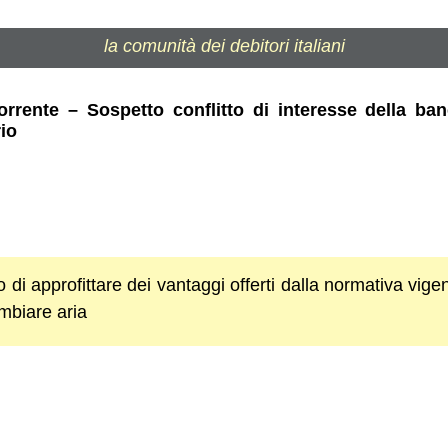
la comunità dei debitori italiani
rrente – Sospetto conflitto di interesse della ban
rio
 di approfittare dei vantaggi offerti dalla normativa vigen
mbiare aria