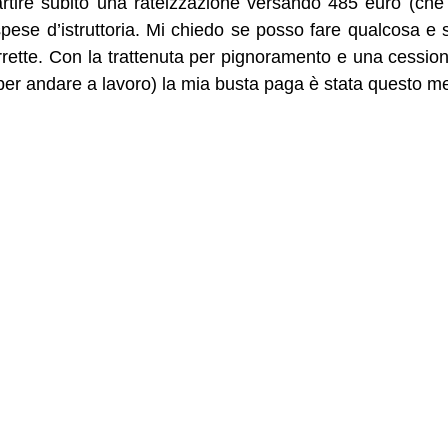
artire subito una rateizzazione versando 485 euro (c
pese d’istruttoria. Mi chiedo se posso fare qualcosa e 
rette. Con la trattenuta per pignoramento e una cessio
per andare a lavoro) la mia busta paga è stata questo m