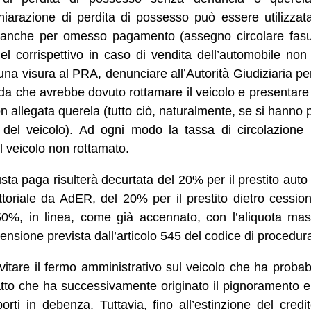
dichiarazione di perdita di possesso può essere utilizzat
 anche per omesso pagamento (assegno circolare fasul
el corrispettivo in caso di vendita dell’automobile no
una visura al PRA, denunciare all’Autorità Giudiziaria p
azienda che avrebbe dovuto rottamare il veicolo e presenta
n allegata querela (tutto ciò, naturalmente, se si hanno 
del veicolo). Ad ogni modo la tassa di circolazione p
l veicolo non rottamato.
 busta paga risulterà decurtata del 20% per il prestito au
toriale da AdER, del 20% per il prestito dietro cession
0%, in linea, come già accennato, con l’aliquota ma
ensione prevista dall’articolo 545 del codice di procedura 
vitare il fermo amministrativo sul veicolo che ha probab
tto che ha successivamente originato il pignoramento e 
porti in debenza. Tuttavia, fino all’estinzione del cred