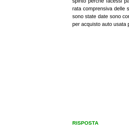
spinto perchè facessi p
rata comprensiva delle s
sono state date sono cor
per acquisto auto usata 
RISPOSTA