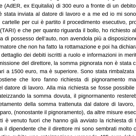
e (AdER, ex Equitalia) di 300 euro a fronte di un debito
 è stata inviata al datore di lavoro e a me ed io mi sono
 cartelle per cui è partito il procedimento esecutivo, p
(TARI) e che per quanto riguarda il bollo, ho richiesto 
ita di possesso dell’auto, non avendola più a disposizi
amatore che non ha fatto la rottamazione e poi ha dichia
 dettaglio dei debiti iscritti a ruolo e informazioni in me
issione del direttore, la somma pignorata non è stata c
ari a 1500 euro, ma è superiore. Sono stata rimbalzata a
 sostiene che loro fanno richiesta di pignoramento
l datore di lavoro. Alla mia richiesta se fosse possibile 
 rateizzando la somma dovuta, il pignormanento rester
etamento della somma trattenuta dal datore di lavoro,
iparo, (nonostante il pignoramento), da altre misure esec
atti è venuto fuori che hanno già avviato la richiesta di
sia il dipendente che il direttore mi sono sembrati molto