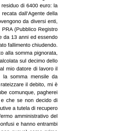
 residuo di 6400 euro: la
 recata dall’Agente della
rovengono da diversi enti,
al PRA (Pubblico Registro
one da 13 anni ed essendo
rato fallimento chiudendo.
rito alla somma pignorata,
alcolata sul decimo dello
l mio datore di lavoro il
 ma la somma mensile da
rateizzare il debito, mi è
ebbe comunque, pagherei
 e che se non decido di
utive a tutela di recupero
 fermo amministrativo del
 confusi e hanno entrambi