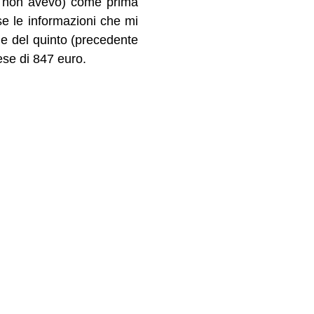
he non avevo) come prima
se le informazioni che mi
ne del quinto (precedente
ese di 847 euro.