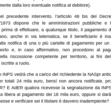
mente dalla loro eventuale notifica al debitore).
 precedente intervento, l’articolo 48 bis del Decre
1973 dispone che le amministrazioni pubbliche e l
 prima di effettuare, a qualunque titolo, il pagamento 
cano, anche in via telematica, se il beneficiario é ina
lla notifica di una o più cartelle di pagamento per 
porto e, in caso affermativo, non procedono al pa
lla riscossione competente per territorio, ai fini dell’
scritte a ruolo.
o INPS vedrà che a carico del richiedente la NASpI anti
 per totali 24 mila euro, bensì non ancora notificate,
R? E AdER qualora ricevesse la segnalazione da INPS, 
a libera al pagamento dei 18 mila euro, oppure si darà 
messe e verificare sei il titolare è davvero inadempiente?