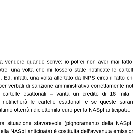
a vendere quando scrive: io potrei non aver mai fatto 
otrei una volta che mi fossero state notificate le cartel
Ed, infatti, una volta allertato da INPS circa il fatto 
er verbali di sanzione amministrativa correttamente notif
 cartelle esattoriali – vanta un credito di 18 mila
notificherà le cartelle esattoriali e se queste sara
imo otterrà i diciottomila euro per la NASpI anticipata.
fra situazione sfavorevole (pignoramento della NASpI 
lla NASpI anticipata) è costituita dell’avvenuta emission