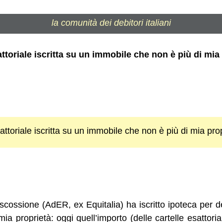
la comunità dei debitori italiani
ttoriale iscritta su un immobile che non è più di mia
attoriale iscritta su un immobile che non è più di mia pro
cossione (AdER, ex Equitalia) ha iscritto ipoteca per del
a proprietà: oggi quell’importo (delle cartelle esattori