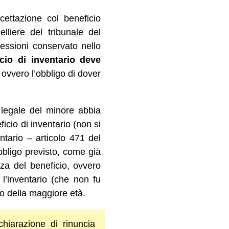
ccettazione col beneficio
lliere del tribunale del
cessioni conservato nello
cio di inventario deve
ovvero l’obbligo di dover
e legale del minore abbia
ficio di inventario (non si
ntario – articolo 471 del
obbligo previsto, come già
nza del beneficio, ovvero
l’inventario (che non fu
o della maggiore età.
hiarazione di rinuncia