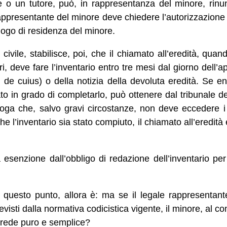
le o un tutore, può, in rappresentanza del minore, rinunc
 rappresentante del minore deve chiedere l’autorizzazione p
uogo di residenza del minore.
 civile, stabilisce, poi, che il chiamato all’eredità, quand
i, deve fare l’inventario entro tre mesi dal giorno dell’
 de cuius) o della notizia della devoluta eredità. Se e
o in grado di completarlo, può ottenere dal tribunale del
oga che, salvo gravi circostanze, non deve eccedere i 
he l’inventario sia stato compiuto, il chiamato all’eredit
 esenzione dall’obbligo di redazione dell’inventario per
questo punto, allora è: ma se il legale rappresentant
previsti dalla normativa codicistica vigente, il minore, al
erede puro e semplice?