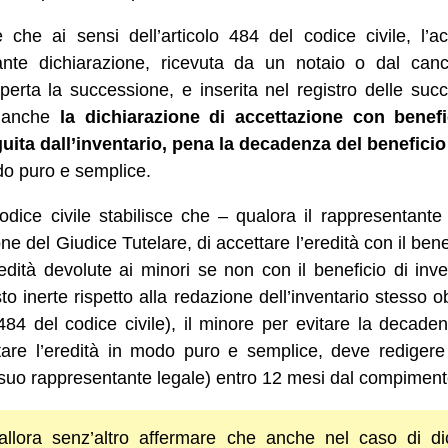
 che ai sensi dell’articolo 484 del codice civile, l’a
ante dichiarazione, ricevuta da un notaio o dal cance
aperta la successione, e inserita nel registro delle suc
e anche
la dichiarazione di accettazione con benefi
ita dall’inventario, pena la decadenza del beneficio
odo puro e semplice.
codice civile stabilisce che – qualora il rappresentant
ne del Giudice Tutelare, di accettare l’eredità con il bene
dità devolute ai minori se non con il beneficio di inve
sto inerte rispetto alla redazione dell’inventario stesso 
 484 del codice civile), il minore per evitare la decade
ttare l’eredità in modo puro e semplice, deve redigere 
suo rappresentante legale) entro 12 mesi dal compiment
allora senz’altro affermare che anche nel caso di dic