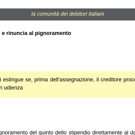
la comunità dei debitori italiani
e e rinuncia al pignoramento
i estingue se, prima dell’assegnazione, il creditore proce
in udienza
pignoramento del quinto dello stipendio direttamente al 