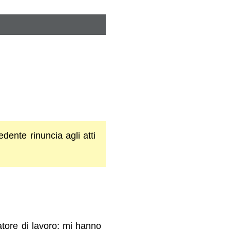
dente rinuncia agli atti
datore di lavoro: mi hanno