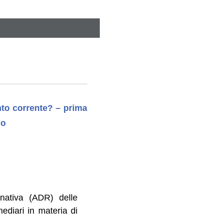
nto corrente? – prima
lo
rnativa (ADR) delle
mediari in materia di