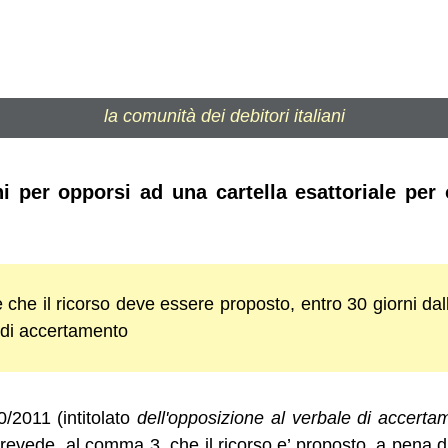
la comunità dei debitori italiani
i per opporsi ad una cartella esattoriale per
che il ricorso deve essere proposto, entro 30 giorni dal
e di accertamento
0/2011 (intitolato
dell'opposizione al verbale di accerta
prevede, al comma 3, che il ricorso e’ proposto, a pena di