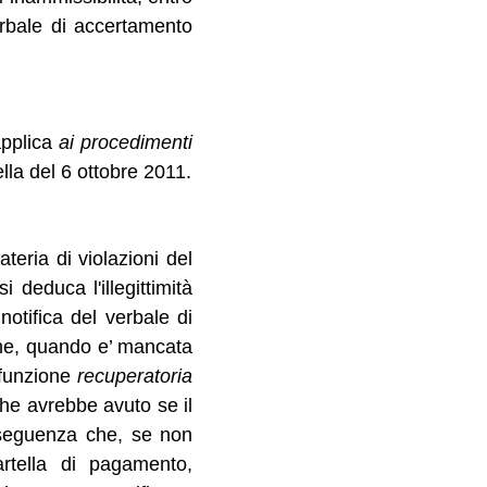
verbale di accertamento
applica
ai procedimenti
lla del 6 ottobre 2011.
eria di violazioni del
 deduca l'illegittimità
notifica del verbale di
 che, quando e’ mancata
a funzione
recuperatoria
che avrebbe avuto se il
nseguenza che, se non
artella di pagamento,