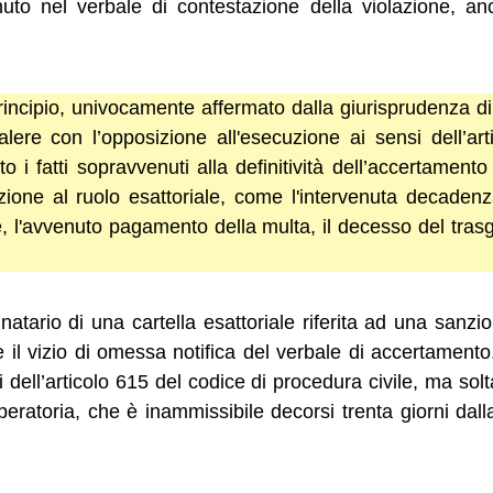
uto nel verbale di contestazione della violazione, an
 principio, univocamente affermato dalla giurisprudenza di
lere con l’opposizione all'esecuzione ai sensi dell’ar
to i fatti sopravvenuti alla definitività dell’accertame
crizione al ruolo esattoriale, come l'intervenuta decadenz
le, l'avvenuto pagamento della multa, il decesso del tras
stinatario di una cartella esattoriale riferita ad una sanz
e il vizio di omessa notifica del verbale di accertamen
i dell’articolo 615 del codice di procedura civile, ma sol
peratoria, che è inammissibile decorsi trenta giorni dalla 