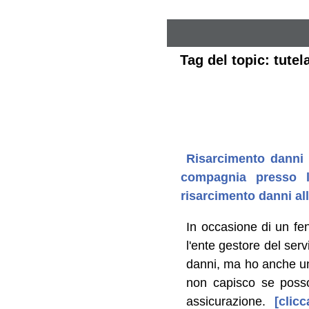
Tag del topic: tute
Risarcimento danni d
compagnia presso l
risarcimento danni all
In occasione di un fe
l'ente gestore del serv
danni, ma ho anche un'
non capisco se posso 
assicurazione.
[clicc