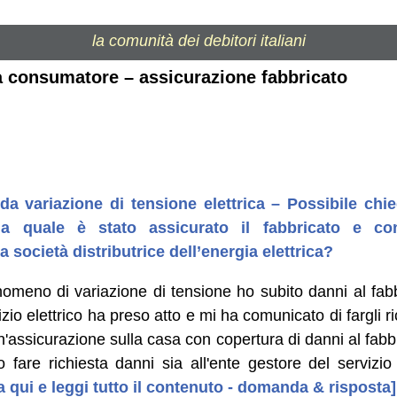
la comunità dei debitori italiani
la consumatore – assicurazione fabbricato
a variazione di tensione elettrica – Possibile chie
a quale è stato assicurato il fabbricato e co
a società distributrice dell’energia elettrica?
nomeno di variazione di tensione ho subito danni al fabb
izio elettrico ha preso atto e mi ha comunicato di fargli r
assicurazione sulla casa con copertura di danni al fabb
fare richiesta danni sia all'ente gestore del servizio e
a qui e leggi tutto il contenuto - domanda & risposta]