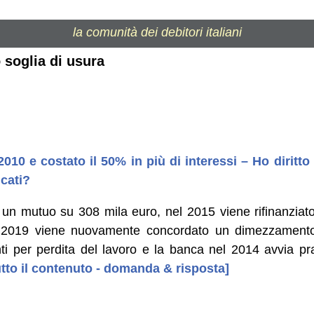
la comunità dei debitori italiani
 soglia di usura
010 e costato il 50% in più di interessi – Ho diritto 
icati?
 un mutuo su 308 mila euro, nel 2015 viene rifinanziato
l 2019 viene nuovamente concordato un dimezzamento
i per perdita del lavoro e la banca nel 2014 avvia pr
tutto il contenuto - domanda & risposta]