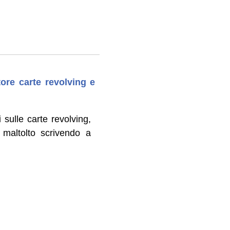
tore carte revolving e
 sulle carte revolving,
 maltolto scrivendo a