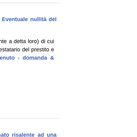
Eventuale nullità del
e a detta loro) di cui
statario del prestito e
ntenuto - domanda &
ato risalente ad una