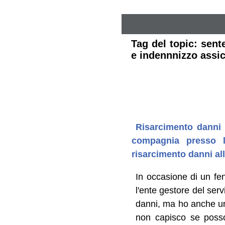
Tag del topic: sent
e indennnizzo assic
Risarcimento danni d
compagnia presso l
risarcimento danni all
In occasione di un fe
l'ente gestore del serv
danni, ma ho anche un'
non capisco se posso 