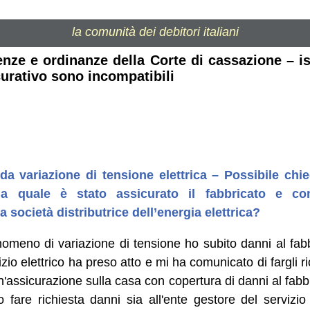
la comunità dei debitori italiani
enze e ordinanze della Corte di cassazione – 
urativo sono incompatibili
a variazione di tensione elettrica – Possibile chie
a quale è stato assicurato il fabbricato e co
a società distributrice dell’energia elettrica?
nomeno di variazione di tensione ho subito danni al fabb
izio elettrico ha preso atto e mi ha comunicato di fargli r
assicurazione sulla casa con copertura di danni al fabb
fare richiesta danni sia all'ente gestore del servizio e