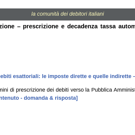
la comunità dei debitori italiani
ezione – prescrizione e decadenza tassa automo
biti esattoriali: le imposte dirette e quelle indirette
mini di prescrizione dei debiti verso la Pubblica Amminis
contenuto - domanda & risposta]
i