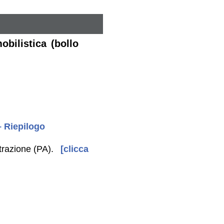
bilistica (bollo
 – Riepilogo
trazione (PA).
[clicca