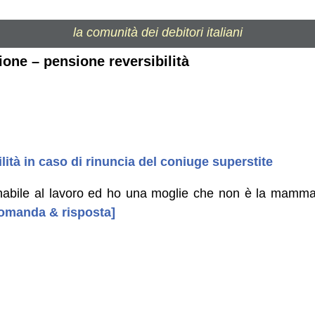
la comunità dei debitori italiani
ione – pensione reversibilità
lità in caso di rinuncia del coniuge superstite
 inabile al lavoro ed ho una moglie che non è la mamma
 domanda & risposta]