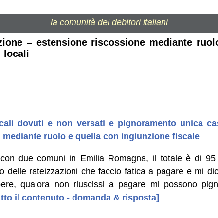
la comunità dei debitori italiani
ezione – estensione riscossione mediante ruol
 locali
ocali dovuti e non versati e pignoramento unica ca
i mediante ruolo e quella con ingiunzione fiscale
 con due comuni in Emilia Romagna, il totale è di 95
tto delle rateizzazioni che faccio fatica a pagare e mi 
apere, qualora non riuscissi a pagare mi possono pig
tutto il contenuto - domanda & risposta]