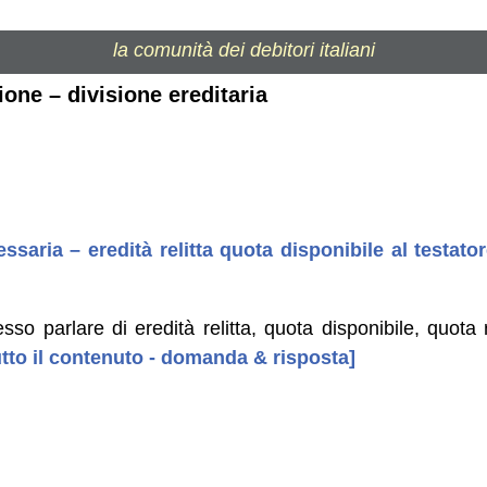
la comunità dei debitori italiani
ione – divisione ereditaria
saria – eredità relitta quota disponibile al testator
o parlare di eredità relitta, quota disponibile, quota ri
tutto il contenuto - domanda & risposta]