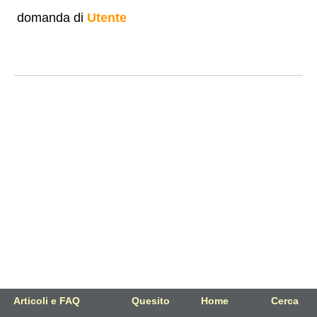
domanda di
Utente
Articoli e FAQ
Quesito
Home
Cerca