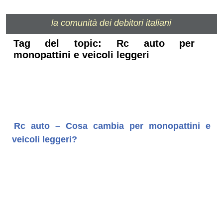
la comunità dei debitori italiani
Tag del topic: Rc auto per
monopattini e veicoli leggeri
Rc auto – Cosa cambia per monopattini e
veicoli leggeri?