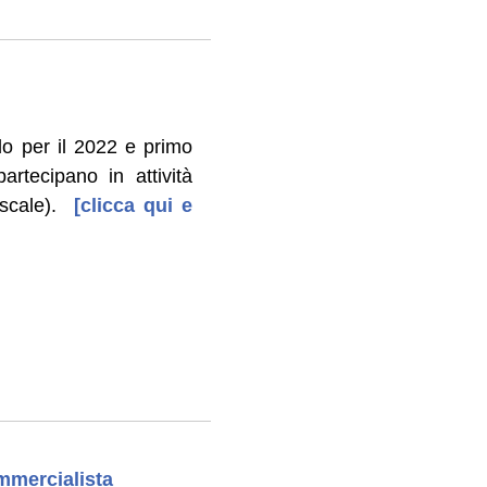
do per il 2022 e primo
artecipano in attività
scale).
[clicca qui e
mmercialista