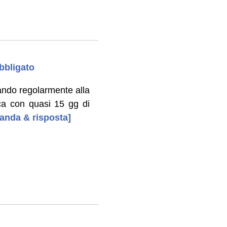
obbligato
ando regolarmente alla
ca con quasi 15 gg di
manda & risposta]