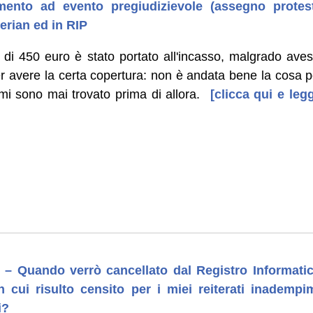
imento ad evento pregiudizievole (assegno protes
erian ed in RIP
i 450 euro è stato portato all'incasso, malgrado avess
r avere la certa copertura: non è andata bene la cosa pe
mi sono mai trovato prima di allora.
[clicca qui e legg
]
 – Quando verrò cancellato dal Registro Informatic
 in cui risulto censito per i miei reiterati inademp
i?