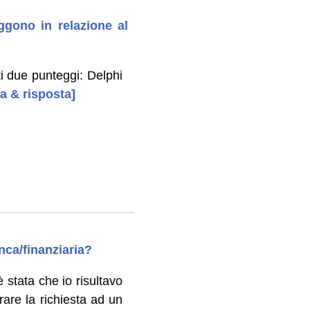
ggono in relazione al
ati due punteggi: Delphi
da & risposta]
nca/finanziaria?
 stata che io risultavo
rare la richiesta ad un