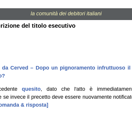
la comunità dei debitori italiani
rizione del titolo esecutivo
o da Cerved – Dopo un pignoramento infruttuoso il
o?
ecedente
quesito
, dato che l'atto è immediatament
 se invece il precetto deve essere nuovamente notificat
 domanda & risposta]