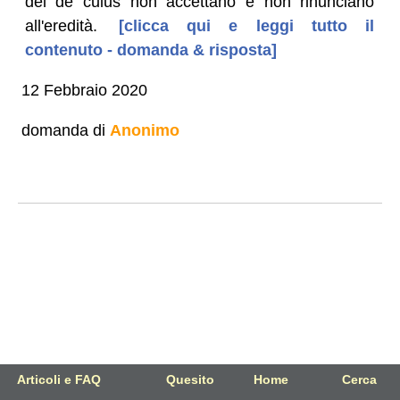
del de cuius non accettano e non rinunciano
all'eredità.
[clicca qui e leggi tutto il
contenuto - domanda & risposta]
12 Febbraio 2020
domanda di
Anonimo
Articoli e FAQ
Quesito
Home
Cerca