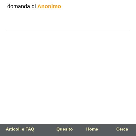
domanda di
Anonimo
Articoli e FAQ
Quesito
Home
Cerca